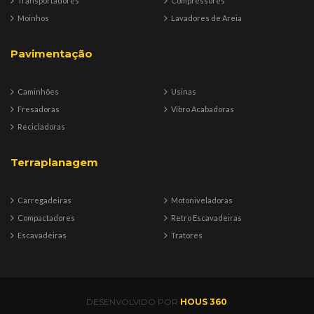
Transportadores
Compressores
Moinhos
Lavadores de Areia
Pavimentação
Caminhões
Usinas
Fresadoras
Vibro Acabadoras
Recicladoras
Terraplanagem
Carregadeiras
Motoniveladoras
Compactadores
Retro Escavadeiras
Escavadeiras
Tratores
DESENVOLVIDO POR
HOUS 360