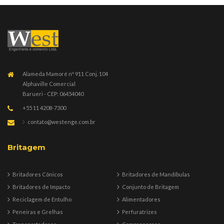
Alameda Mamoré nº 911 Conj. 104
Alphaville Comercial
Barueri - CEP: 06454040
+55 11 4208-7300
contato@westenge.com.br
Britagem
Britadores Cônicos
Britadores de Mandíbulas
Britadores de Impacto
Conjunto de Britagem
Reciclagem de Entulho
Alimentadores
Peneiras e Grelhas
Perfuratrizes