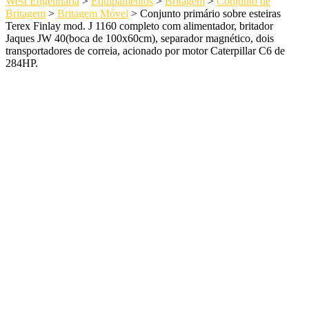
West Engenharia
>
Equipamentos
>
Britagem
>
Conjunto de
Britagem
>
Britagem Móvel
>
Conjunto primário sobre esteiras
Terex Finlay mod. J 1160 completo com alimentador, britador
Jaques JW 40(boca de 100x60cm), separador magnético, dois
transportadores de correia, acionado por motor Caterpillar C6 de
284HP.