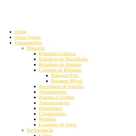
Alameda Mamoré, 911 Conj. 104 - Alphaville Comercial
+55 (11)
4208-7300 | (11) 4208-7354
+55 (11) 98254-7333
Lista de
Equipamentos de Mineração
Home
Quem Somos
Equipamentos
Britagem
Britadores Cônicos
Britadores de Mandíbulas
Britadores de Impacto
Conjunto de Britagem
Britagem Fixa
Britagem Móvel
Reciclagem de Entulho
Alimentadores
Peneiras e Grelhas
Transportadores
Perfuratrizes
Compressores
Moinhos
Lavadores de Areia
Pavimentação
Usinas