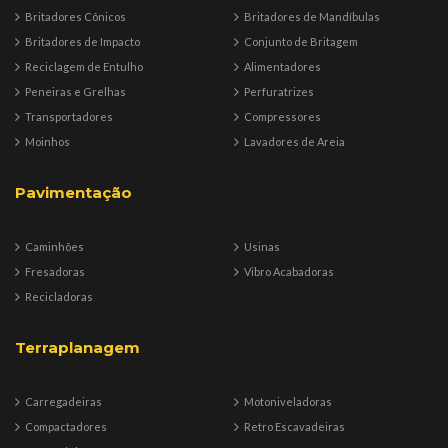
Britadores Cônicos
Britadores de Mandíbulas
Britadores de Impacto
Conjunto de Britagem
Reciclagem de Entulho
Alimentadores
Peneiras e Grelhas
Perfuratrizes
Transportadores
Compressores
Moinhos
Lavadores de Areia
Pavimentação
Caminhões
Usinas
Fresadoras
Vibro Acabadoras
Recicladoras
Terraplanagem
Carregadeiras
Motoniveladoras
Compactadores
Retro Escavadeiras