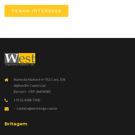
TENHO INTERESSE
Alameda Mamoré nº 911 Conj. 104
Alphaville Comercial
Barueri - CEP: 06454040
+55 11 4208-7300
contato@westenge.com.br
Britagem