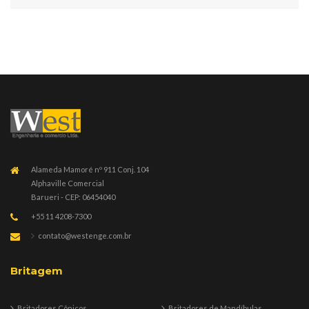
Alameda Mamoré nº 911 Conj. 104
Alphaville Comercial
Barueri - CEP: 06454040
+55 11 4208-7300
contato@westenge.com.br
Britagem
Britadores Cônicos
Britadores de Mandíbulas