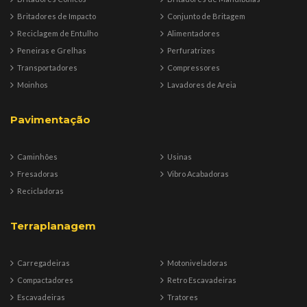
Britadores de Impacto
Conjunto de Britagem
Reciclagem de Entulho
Alimentadores
Peneiras e Grelhas
Perfuratrizes
Transportadores
Compressores
Moinhos
Lavadores de Areia
Pavimentação
Caminhões
Usinas
Fresadoras
Vibro Acabadoras
Recicladoras
Terraplanagem
Carregadeiras
Motoniveladoras
Compactadores
Retro Escavadeiras
Escavadeiras
Tratores