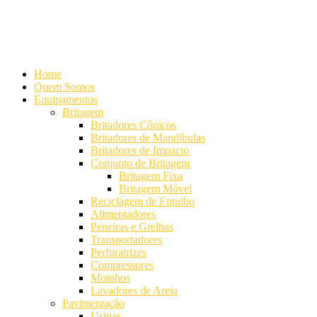
Alameda Mamoré, 911 Conj. 104 - Alphaville Comercial
+55 (11)
4208-7300 | (11) 4208-7354
+55 (11) 98254-7333
Lista de
Equipamentos de Mineração
Home
Quem Somos
Equipamentos
Britagem
Britadores Cônicos
Britadores de Mandíbulas
Britadores de Impacto
Conjunto de Britagem
Britagem Fixa
Britagem Móvel
Reciclagem de Entulho
Alimentadores
Peneiras e Grelhas
Transportadores
Perfuratrizes
Compressores
Moinhos
Lavadores de Areia
Pavimentação
Usinas