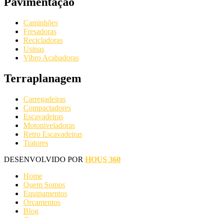
Pavimentação
Caminhões
Fresadoras
Recicladoras
Usinas
Vibro Acabadoras
Terraplanagem
Carregadeiras
Compactadores
Escavadeiras
Motoniveladoras
Retro Escavadeiras
Tratores
DESENVOLVIDO POR
HOUS 360
Home
Quem Somos
Equipamentos
Orçamentos
Blog