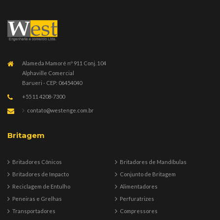
Alameda Mamoré nº 911 Conj. 104
Alphaville Comercial
Barueri - CEP: 06454040
+55 11 4208-7300
contato@westenge.com.br
Britagem
Britadores Cônicos
Britadores de Mandíbulas
Britadores de Impacto
Conjunto de Britagem
Reciclagem de Entulho
Alimentadores
Peneiras e Grelhas
Perfuratrizes
Transportadores
Compressores