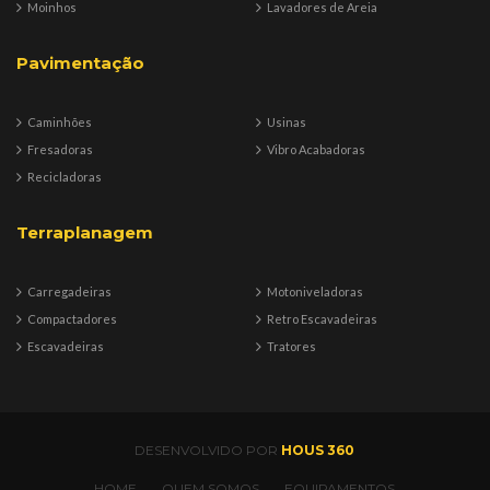
Moinhos
Lavadores de Areia
Pavimentação
Caminhões
Usinas
Fresadoras
Vibro Acabadoras
Recicladoras
Terraplanagem
Carregadeiras
Motoniveladoras
Compactadores
Retro Escavadeiras
Escavadeiras
Tratores
DESENVOLVIDO POR
HOUS 360
HOME
QUEM SOMOS
EQUIPAMENTOS