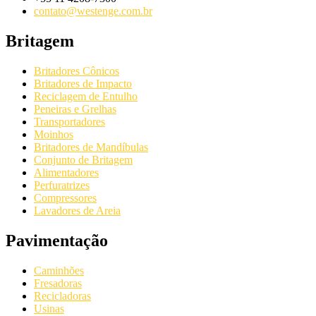
contato@westenge.com.br
Britagem
Britadores Cônicos
Britadores de Impacto
Reciclagem de Entulho
Peneiras e Grelhas
Transportadores
Moinhos
Britadores de Mandíbulas
Conjunto de Britagem
Alimentadores
Perfuratrizes
Compressores
Lavadores de Areia
Pavimentação
Caminhões
Fresadoras
Recicladoras
Usinas