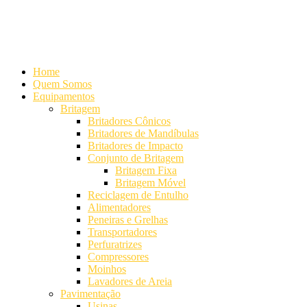
Alameda Mamoré, 911 Conj. 104 - Alphaville Comercial
+55 (11)
4208-7300 | (11) 4208-7354
+55 (11) 98254-7333
Lista de
Equipamentos de Mineração
Home
Quem Somos
Equipamentos
Britagem
Britadores Cônicos
Britadores de Mandíbulas
Britadores de Impacto
Conjunto de Britagem
Britagem Fixa
Britagem Móvel
Reciclagem de Entulho
Alimentadores
Peneiras e Grelhas
Transportadores
Perfuratrizes
Compressores
Moinhos
Lavadores de Areia
Pavimentação
Usinas