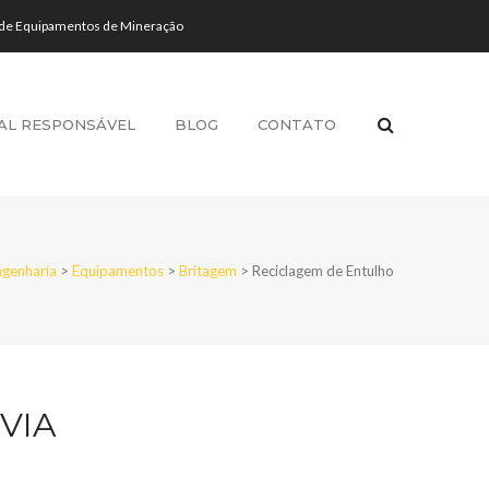
 de Equipamentos de Mineração
AL RESPONSÁVEL
BLOG
CONTATO
genharia
>
Equipamentos
>
Britagem
>
Reciclagem de Entulho
VIA