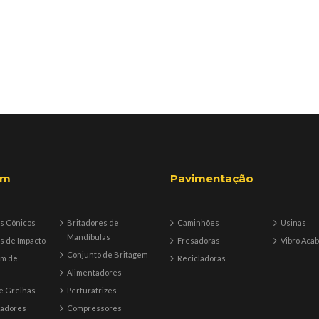
em
Pavimentação
s Cônicos
Britadores de
Caminhões
Usinas
Mandíbulas
s de Impacto
Fresadoras
Vibro Aca
Conjunto de Britagem
em de
Recicladoras
Alimentadores
e Grelhas
Perfuratrizes
tadores
Compressores