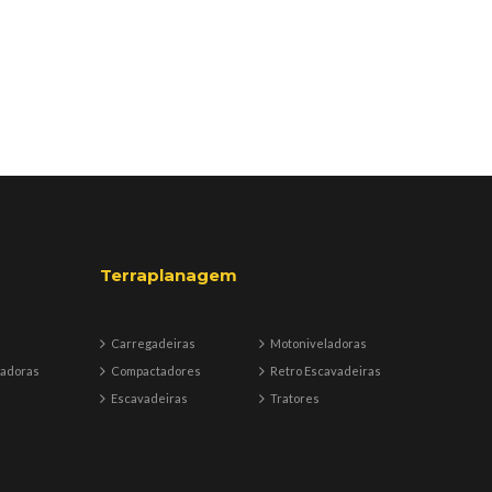
Terraplanagem
Carregadeiras
Motoniveladoras
badoras
Compactadores
Retro Escavadeiras
Escavadeiras
Tratores