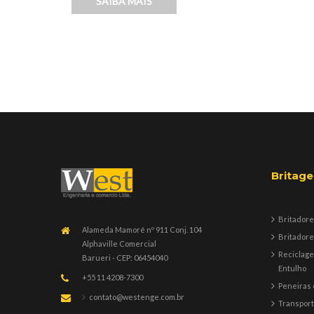
SAIBA MAIS
Britag
Britadore
Alameda Mamoré nº 911 Conj. 104
Britadore
Alphaville Comercial
Reciclag
Barueri - CEP: 06454040
Entulho
+55 11 4208-7300
Peneiras 
contato@westenge.com.br
Transpor