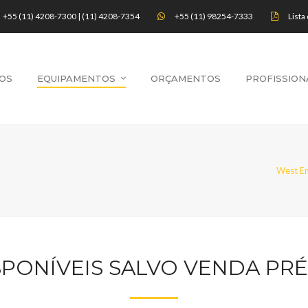
+55 (11) 4208-7300 | (11) 4208-7354
+55 (11) 98254-7333
Lista
OS
EQUIPAMENTOS
ORÇAMENTOS
PROFISSION
West En
SPONÍVEIS SALVO VENDA PRÉ