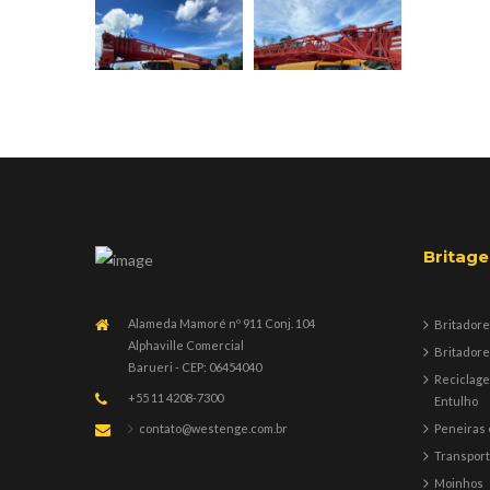
Britag
Alameda Mamoré nº 911 Conj. 104
Britadore
Alphaville Comercial
Britadore
Barueri - CEP: 06454040
Reciclag
+55 11 4208-7300
Entulho
Peneiras 
contato@westenge.com.br
Transpor
Moinhos