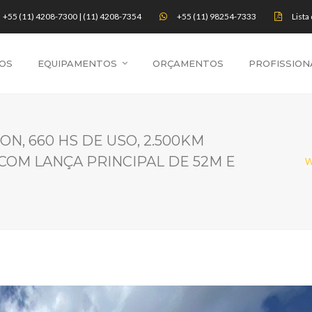
+55 (11) 4208-7300 | (11) 4208-7354
+55 (11) 98254-7333
Lista
OS
EQUIPAMENTOS
ORÇAMENTOS
PROFISSION
TON, 660 HS DE USO, 2.500KM
OM LANÇA PRINCIPAL DE 52M E
W