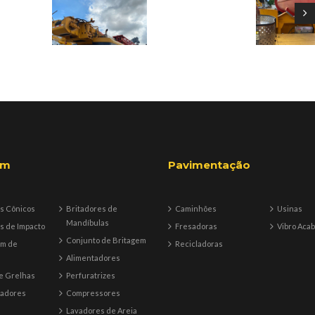
em
Pavimentação
s Cônicos
Britadores de
Caminhões
Usinas
Mandíbulas
s de Impacto
Fresadoras
Vibro Aca
Conjunto de Britagem
em de
Recicladoras
Alimentadores
e Grelhas
Perfuratrizes
tadores
Compressores
Lavadores de Areia