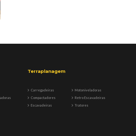
Terraplanagem
Carregadeiras
Motoniveladoras
badoras
Compactadores
Retro Escavadeiras
Escavadeiras
Tratores