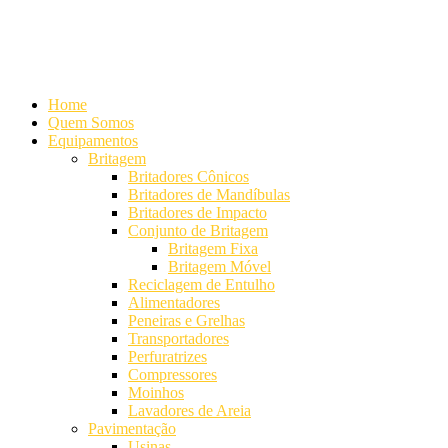
Alameda Mamoré, 911 Conj. 104 - Alphaville Comercial
+55 (11)
4208-7300 | (11) 4208-7354
+55 (11) 98254-7333
Lista de
Equipamentos de Mineração
Home
Quem Somos
Equipamentos
Britagem
Britadores Cônicos
Britadores de Mandíbulas
Britadores de Impacto
Conjunto de Britagem
Britagem Fixa
Britagem Móvel
Reciclagem de Entulho
Alimentadores
Peneiras e Grelhas
Transportadores
Perfuratrizes
Compressores
Moinhos
Lavadores de Areia
Pavimentação
Usinas