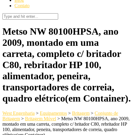
Blog
Contato
Metso NW 80100HPSA, ano
2009, montado em uma
carreta, completo c/ britador
C80, rebritador HP 100,
alimentador, peneira,
transportadores de correia,
quadro elétrico(em Container).
West Engenharia
>
Equipamentos
>
Britagem
>
Conjunto de
Britagem
>
Britagem Móvel
>
Metso NW 80100HPSA, ano 2009,
montado em uma carreta, completo c/ britador C80, rebritador HP
100, alimentador, peneira, transportadores de correia, quadro
elétrico(em Container).