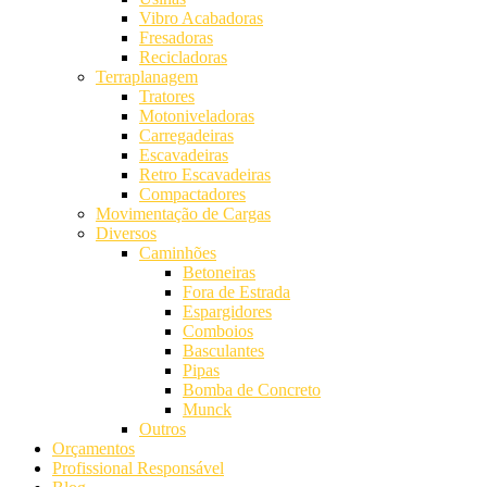
Vibro Acabadoras
Fresadoras
Recicladoras
Terraplanagem
Tratores
Motoniveladoras
Carregadeiras
Escavadeiras
Retro Escavadeiras
Compactadores
Movimentação de Cargas
Diversos
Caminhões
Betoneiras
Fora de Estrada
Espargidores
Comboios
Basculantes
Pipas
Bomba de Concreto
Munck
Outros
Orçamentos
Profissional Responsável