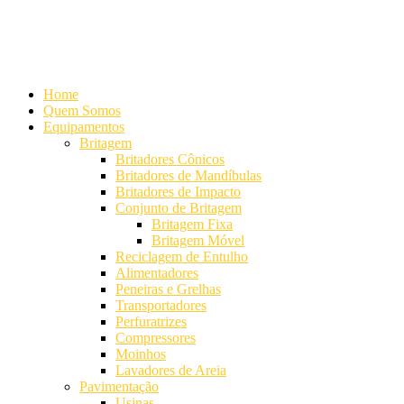
Alameda Mamoré, 911 Conj. 104 - Alphaville Comercial
+55 (11)
4208-7300 | (11) 4208-7354
+55 (11) 98254-7333
Lista de
Equipamentos de Mineração
Home
Quem Somos
Equipamentos
Britagem
Britadores Cônicos
Britadores de Mandíbulas
Britadores de Impacto
Conjunto de Britagem
Britagem Fixa
Britagem Móvel
Reciclagem de Entulho
Alimentadores
Peneiras e Grelhas
Transportadores
Perfuratrizes
Compressores
Moinhos
Lavadores de Areia
Pavimentação
Usinas