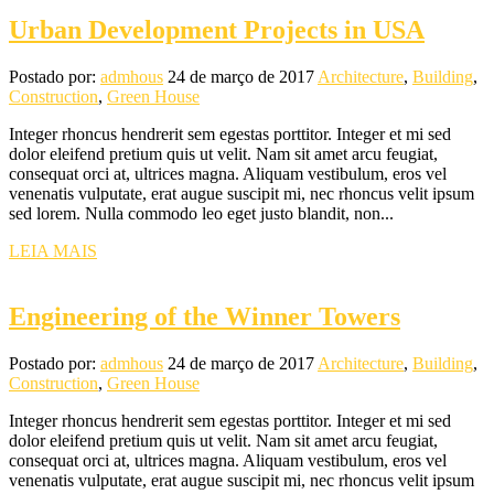
Urban Development Projects in USA
Postado por:
admhous
24 de março de 2017
Architecture
,
Building
,
Construction
,
Green House
Integer rhoncus hendrerit sem egestas porttitor. Integer et mi sed
dolor eleifend pretium quis ut velit. Nam sit amet arcu feugiat,
consequat orci at, ultrices magna. Aliquam vestibulum, eros vel
venenatis vulputate, erat augue suscipit mi, nec rhoncus velit ipsum
sed lorem. Nulla commodo leo eget justo blandit, non...
LEIA MAIS
Engineering of the Winner Towers
Postado por:
admhous
24 de março de 2017
Architecture
,
Building
,
Construction
,
Green House
Integer rhoncus hendrerit sem egestas porttitor. Integer et mi sed
dolor eleifend pretium quis ut velit. Nam sit amet arcu feugiat,
consequat orci at, ultrices magna. Aliquam vestibulum, eros vel
venenatis vulputate, erat augue suscipit mi, nec rhoncus velit ipsum