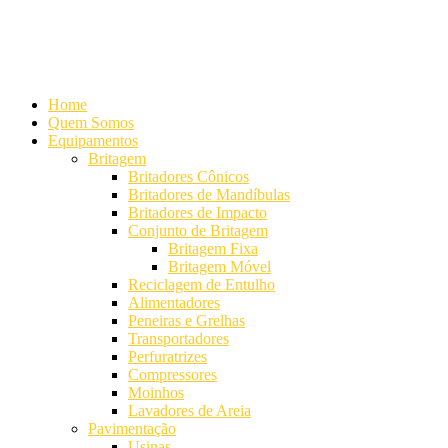
Alameda Mamoré, 911 Conj. 104 - Alphaville Comercial
+55 (11)
4208-7300 | (11) 4208-7354
+55 (11) 98254-7333
Lista de
Equipamentos de Mineração
Home
Quem Somos
Equipamentos
Britagem
Britadores Cônicos
Britadores de Mandíbulas
Britadores de Impacto
Conjunto de Britagem
Britagem Fixa
Britagem Móvel
Reciclagem de Entulho
Alimentadores
Peneiras e Grelhas
Transportadores
Perfuratrizes
Compressores
Moinhos
Lavadores de Areia
Pavimentação
Usinas