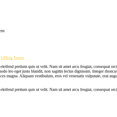
tem
,
Office
,
Tower
r eleifend pretium quis ut velit. Nam sit amet arcu feugiat, consequat or
o leo eget justo blandit, non sagittis lectus dignissim. Integer rhoncus 
ltrices magna. Aliquam vestibulum, eros vel venenatis vulputate, erat a
 eleifend pretium quis ut velit. Nam sit amet arcu feugiat, consequat orc