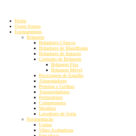
Alameda Mamoré, 911 Conj. 104 - Alphaville Comercial
+55 (11) 42
Home
Quem Somos
Equipamentos
Britagem
Britadores Cônicos
Britadores de Mandíbulas
Britadores de Impacto
Conjunto de Britagem
Britagem Fixa
Britagem Móvel
Reciclagem de Entulho
Alimentadores
Peneiras e Grelhas
Transportadores
Perfuratrizes
Compressores
Moinhos
Lavadores de Areia
Pavimentação
Usinas
Vibro Acabadoras
Fresadoras