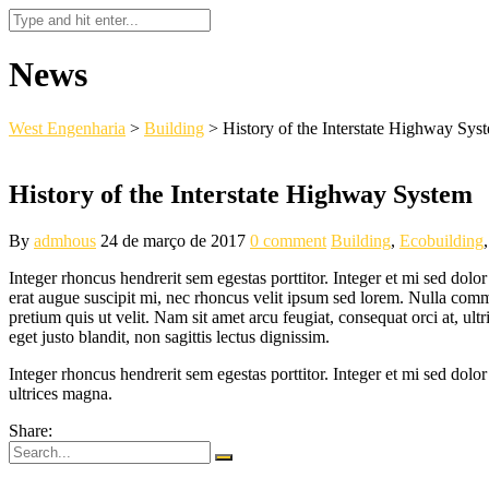
News
West Engenharia
>
Building
>
History of the Interstate Highway Sys
History of the Interstate Highway System
By
admhous
24 de março de 2017
0 comment
Building
,
Ecobuilding
Integer rhoncus hendrerit sem egestas porttitor. Integer et mi sed dolo
erat augue suscipit mi, nec rhoncus velit ipsum sed lorem. Nulla commod
pretium quis ut velit. Nam sit amet arcu feugiat, consequat orci at, u
eget justo blandit, non sagittis lectus dignissim.
Integer rhoncus hendrerit sem egestas porttitor. Integer et mi sed dolor
ultrices magna.
Share: