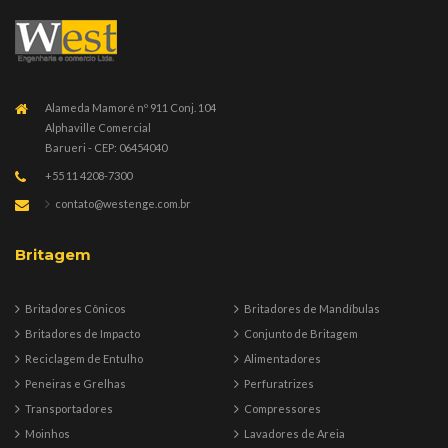
Alameda Mamoré nº 911 Conj. 104
Alphaville Comercial
Barueri - CEP: 06454040
+55 11 4208-7300
contato@westenge.com.br
Britagem
Britadores Cônicos
Britadores de Mandíbulas
Britadores de Impacto
Conjunto de Britagem
Reciclagem de Entulho
Alimentadores
Peneiras e Grelhas
Perfuratrizes
Transportadores
Compressores
Moinhos
Lavadores de Areia