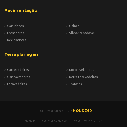
Pavimentação
Caminhões
Usinas
Fresadoras
Vibro Acabadoras
Recicladoras
Terraplanagem
Carregadeiras
Motoniveladoras
Compactadores
Retro Escavadeiras
Escavadeiras
Tratores
DESENVOLVIDO POR
HOUS 360
HOME
QUEM SOMOS
EQUIPAMENTOS