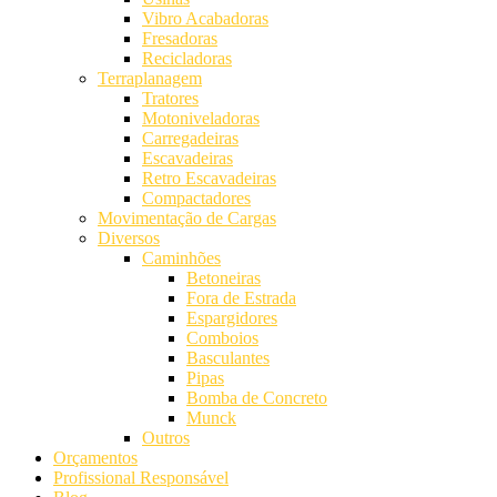
Vibro Acabadoras
Fresadoras
Recicladoras
Terraplanagem
Tratores
Motoniveladoras
Carregadeiras
Escavadeiras
Retro Escavadeiras
Compactadores
Movimentação de Cargas
Diversos
Caminhões
Betoneiras
Fora de Estrada
Espargidores
Comboios
Basculantes
Pipas
Bomba de Concreto
Munck
Outros
Orçamentos
Profissional Responsável