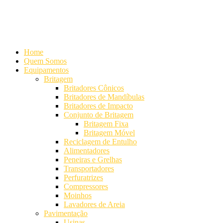
Alameda Mamoré, 911 Conj. 104 - Alphaville Comercial
+55 (11)
4208-7300 | (11) 4208-7354
+55 (11) 98254-7333
Lista de
Equipamentos de Mineração
Home
Quem Somos
Equipamentos
Britagem
Britadores Cônicos
Britadores de Mandíbulas
Britadores de Impacto
Conjunto de Britagem
Britagem Fixa
Britagem Móvel
Reciclagem de Entulho
Alimentadores
Peneiras e Grelhas
Transportadores
Perfuratrizes
Compressores
Moinhos
Lavadores de Areia
Pavimentação
Usinas