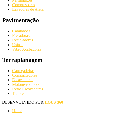
Perfuratrizes
Compressores
Lavadores de Areia
Pavimentação
Caminhões
Fresadoras
Recicladoras
Usinas
Vibro Acabadoras
Terraplanagem
Carregadeiras
Compactadores
Escavadeiras
Motoniveladoras
Retro Escavadeiras
Tratores
DESENVOLVIDO POR
HOUS 360
Home