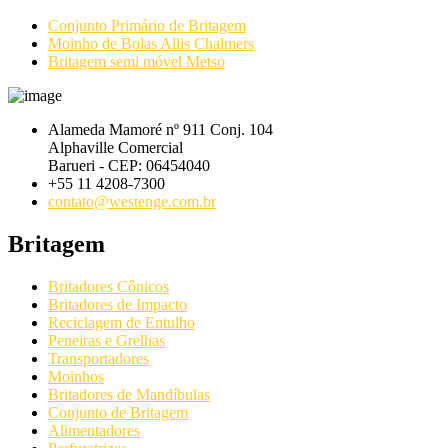
Conjunto Primário de Britagem
Moinho de Bolas Allis Chalmers
Britagem semi móvel Metso
Alameda Mamoré nº 911 Conj. 104
Alphaville Comercial
Barueri - CEP: 06454040
+55 11 4208-7300
contato@westenge.com.br
Britagem
Britadores Cônicos
Britadores de Impacto
Reciclagem de Entulho
Peneiras e Grelhas
Transportadores
Moinhos
Britadores de Mandíbulas
Conjunto de Britagem
Alimentadores