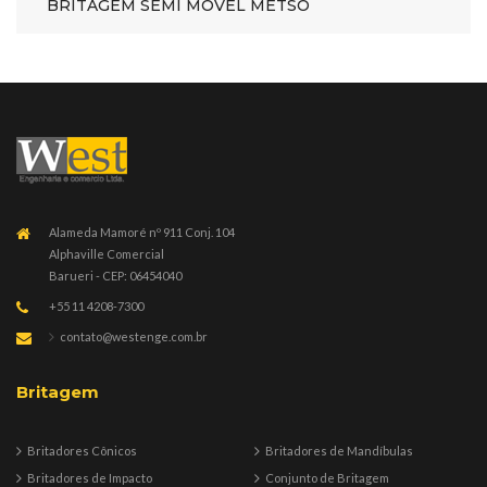
BRITAGEM SEMI MÓVEL METSO
Alameda Mamoré nº 911 Conj. 104
Alphaville Comercial
Barueri - CEP: 06454040
+55 11 4208-7300
contato@westenge.com.br
Britagem
Britadores Cônicos
Britadores de Mandíbulas
Britadores de Impacto
Conjunto de Britagem