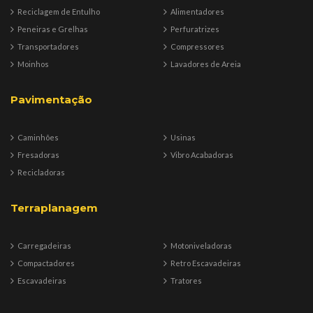
Reciclagem de Entulho
Alimentadores
Peneiras e Grelhas
Perfuratrizes
Transportadores
Compressores
Moinhos
Lavadores de Areia
Pavimentação
Caminhões
Usinas
Fresadoras
Vibro Acabadoras
Recicladoras
Terraplanagem
Carregadeiras
Motoniveladoras
Compactadores
Retro Escavadeiras
Escavadeiras
Tratores