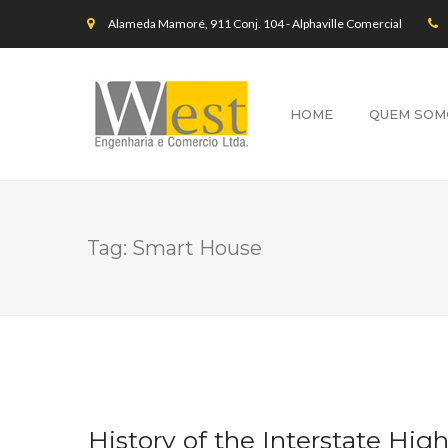
Alameda Mamoré, 911 Conj. 104 - Alphaville Comercial
HOME
QUEM SOM
Tag:
Smart House
History of the Interstate Hi