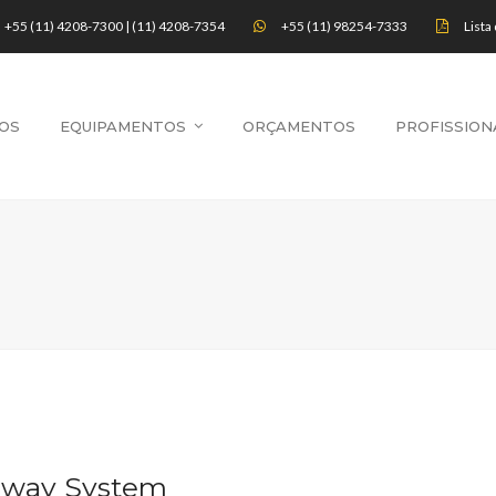
+55 (11) 4208-7300 | (11) 4208-7354
+55 (11) 98254-7333
Lista
OS
EQUIPAMENTOS
ORÇAMENTOS
PROFISSION
ghway System