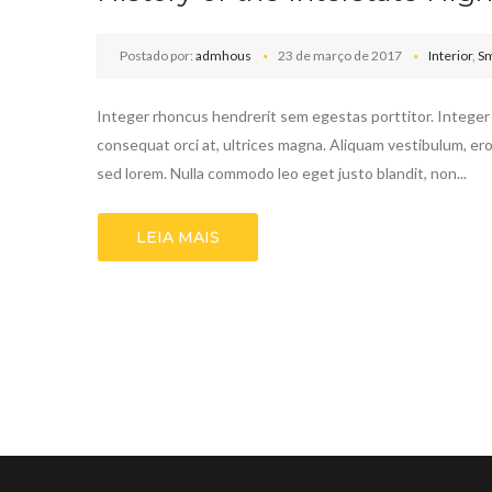
Postado por:
admhous
23 de março de 2017
Interior
,
Sm
Integer rhoncus hendrerit sem egestas porttitor. Integer e
consequat orci at, ultrices magna. Aliquam vestibulum, ero
sed lorem. Nulla commodo leo eget justo blandit, non...
LEIA MAIS