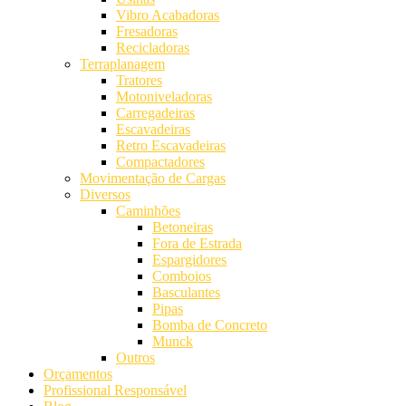
Vibro Acabadoras
Fresadoras
Recicladoras
Terraplanagem
Tratores
Motoniveladoras
Carregadeiras
Escavadeiras
Retro Escavadeiras
Compactadores
Movimentação de Cargas
Diversos
Caminhões
Betoneiras
Fora de Estrada
Espargidores
Comboios
Basculantes
Pipas
Bomba de Concreto
Munck
Outros
Orçamentos
Profissional Responsável