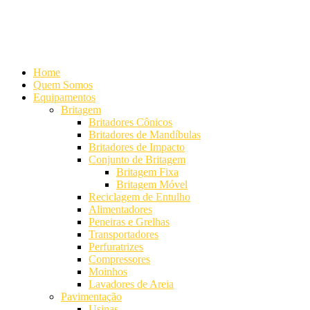
Alameda Mamoré, 911 Conj. 104 - Alphaville Comercial
+55 (11)
4208-7300 | (11) 4208-7354
+55 (11) 98254-7333
Lista de
Equipamentos de Mineração
Home
Quem Somos
Equipamentos
Britagem
Britadores Cônicos
Britadores de Mandíbulas
Britadores de Impacto
Conjunto de Britagem
Britagem Fixa
Britagem Móvel
Reciclagem de Entulho
Alimentadores
Peneiras e Grelhas
Transportadores
Perfuratrizes
Compressores
Moinhos
Lavadores de Areia
Pavimentação
Usinas