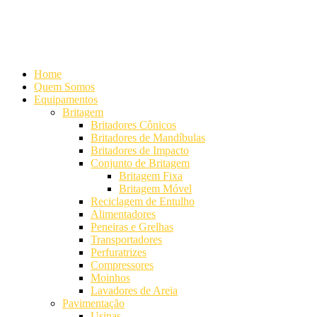
Alameda Mamoré, 911 Conj. 104 - Alphaville Comercial
+55 (11)
4208-7300 | (11) 4208-7354
+55 (11) 98254-7333
Lista de
Equipamentos de Mineração
Home
Quem Somos
Equipamentos
Britagem
Britadores Cônicos
Britadores de Mandíbulas
Britadores de Impacto
Conjunto de Britagem
Britagem Fixa
Britagem Móvel
Reciclagem de Entulho
Alimentadores
Peneiras e Grelhas
Transportadores
Perfuratrizes
Compressores
Moinhos
Lavadores de Areia
Pavimentação
Usinas