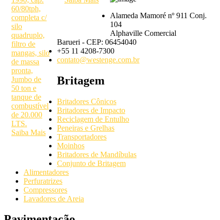
60/80tph,
Alameda Mamoré nº 911 Conj.
completa c/
104
silo
Alphaville Comercial
quadruplo,
Barueri - CEP: 06454040
filtro de
+55 11 4208-7300
mangas, silo
contato@westenge.com.br
de massa
pronta,
Britagem
Jumbo de
50 ton e
tanque de
Britadores Cônicos
combustível
Britadores de Impacto
de 20.000
Reciclagem de Entulho
LTS.
Peneiras e Grelhas
Saiba Mais
Transportadores
Moinhos
Britadores de Mandíbulas
Conjunto de Britagem
Alimentadores
Perfuratrizes
Compressores
Lavadores de Areia
Pavimentação