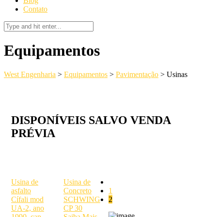
Blog
Contato
Equipamentos
West Engenharia
>
Equipamentos
>
Pavimentação
>
Usinas
DISPONÍVEIS SALVO VENDA
PRÉVIA
Usina de
Usina de
asfalto
Concreto
1
Cífali mod
SCHWING
2
UA-2, ano
CP 30
1990, cap.
Saiba Mais