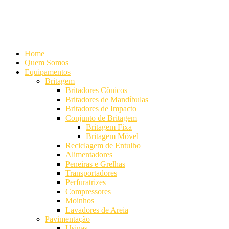
Alameda Mamoré, 911 Conj. 104 - Alphaville Comercial
+55 (11)
4208-7300 | (11) 4208-7354
+55 (11) 98254-7333
Lista de
Equipamentos de Mineração
Home
Quem Somos
Equipamentos
Britagem
Britadores Cônicos
Britadores de Mandíbulas
Britadores de Impacto
Conjunto de Britagem
Britagem Fixa
Britagem Móvel
Reciclagem de Entulho
Alimentadores
Peneiras e Grelhas
Transportadores
Perfuratrizes
Compressores
Moinhos
Lavadores de Areia
Pavimentação
Usinas