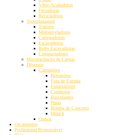
Vibro Acabadoras
Fresadoras
Recicladoras
Terraplanagem
Tratores
Motoniveladoras
Carregadeiras
Escavadeiras
Retro Escavadeiras
Compactadores
Movimentação de Cargas
Diversos
Caminhões
Betoneiras
Fora de Estrada
Espargidores
Comboios
Basculantes
Pipas
Bomba de Concreto
Munck
Outros
Orçamentos
Profissional Responsável