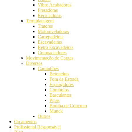
Vibro Acabadoras
Fresadoras
Recicladoras
Terraplanagem
Tratores
Motoniveladoras
Carregadeiras
Escavadeiras
Retro Escavadeiras
Compactadores
Movimentação de Cargas
Diversos
Caminhões
Betoneiras
Fora de Estrada
Espargidores
Comboios
Basculantes
Pipas
Bomba de Concreto
Munck
Outros
Orçamentos
Profissional Responsável