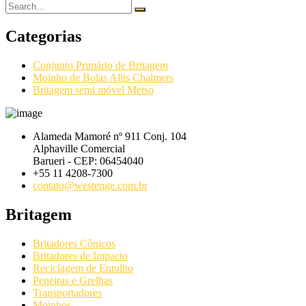
Categorias
Conjunto Primário de Britagem
Moinho de Bolas Allis Chalmers
Britagem semi móvel Metso
Alameda Mamoré nº 911 Conj. 104
Alphaville Comercial
Barueri - CEP: 06454040
+55 11 4208-7300
contato@westenge.com.br
Britagem
Britadores Cônicos
Britadores de Impacto
Reciclagem de Entulho
Peneiras e Grelhas
Transportadores
Moinhos