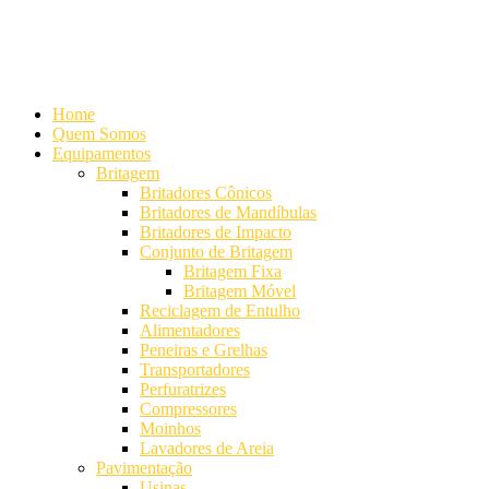
Alameda Mamoré, 911 Conj. 104 - Alphaville Comercial
+55 (11)
4208-7300 | (11) 4208-7354
+55 (11) 98254-7333
Lista de
Equipamentos de Mineração
Home
Quem Somos
Equipamentos
Britagem
Britadores Cônicos
Britadores de Mandíbulas
Britadores de Impacto
Conjunto de Britagem
Britagem Fixa
Britagem Móvel
Reciclagem de Entulho
Alimentadores
Peneiras e Grelhas
Transportadores
Perfuratrizes
Compressores
Moinhos
Lavadores de Areia
Pavimentação
Usinas