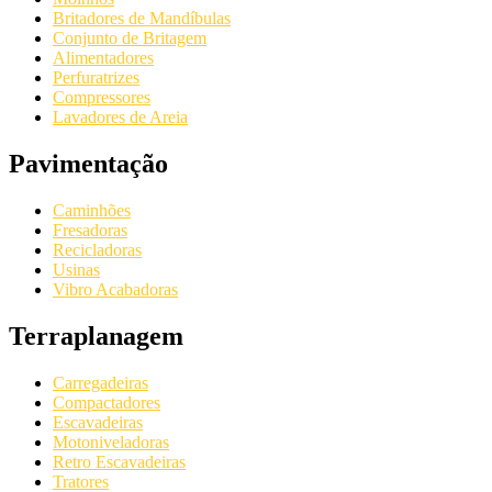
Britadores de Mandíbulas
Conjunto de Britagem
Alimentadores
Perfuratrizes
Compressores
Lavadores de Areia
Pavimentação
Caminhões
Fresadoras
Recicladoras
Usinas
Vibro Acabadoras
Terraplanagem
Carregadeiras
Compactadores
Escavadeiras
Motoniveladoras
Retro Escavadeiras
Tratores