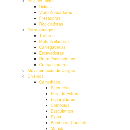
Pavimentação
Usinas
Vibro Acabadoras
Fresadoras
Recicladoras
Terraplanagem
Tratores
Motoniveladoras
Carregadeiras
Escavadeiras
Retro Escavadeiras
Compactadores
Movimentação de Cargas
Diversos
Caminhões
Betoneiras
Fora de Estrada
Espargidores
Comboios
Basculantes
Pipas
Bomba de Concreto
Munck