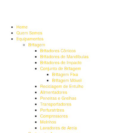
Alameda Mamoré, 911 Conj. 104 - Alphaville Comercial
+55 (11)
4208-7300 | (11) 4208-7354
+55 (11) 98254-7333
Lista de
Equipamentos de Mineração
Home
Quem Somos
Equipamentos
Britagem
Britadores Cônicos
Britadores de Mandíbulas
Britadores de Impacto
Conjunto de Britagem
Britagem Fixa
Britagem Móvel
Reciclagem de Entulho
Alimentadores
Peneiras e Grelhas
Transportadores
Perfuratrizes
Compressores
Moinhos
Lavadores de Areia