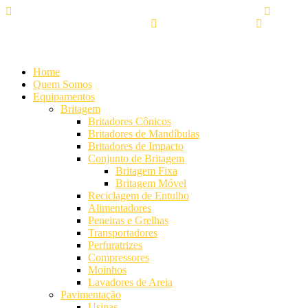
Alameda Mamoré, 911 Conj. 104 - Alphaville Comercial
+55
(11) 4208-7300 | (11) 4208-7354
+55 (11) 98254-7333
Lista de
Equipamentos de Mineração
Home
Quem Somos
Equipamentos
Britagem
Britadores Cônicos
Britadores de Mandíbulas
Britadores de Impacto
Conjunto de Britagem
Britagem Fixa
Britagem Móvel
Reciclagem de Entulho
Alimentadores
Peneiras e Grelhas
Transportadores
Perfuratrizes
Compressores
Moinhos
Lavadores de Areia
Pavimentação
Usinas