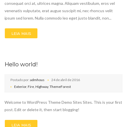
consequat orci at, ultrices magna. Aliquam vestibulum, eros vel
venenatis vulputate, erat augue suscipit mi, nec rhoncus velit
ipsum sed lorem. Nulla commodo leo eget justo blandit, non...
LEIA MAIS
Hello world!
Postado por:
admhous
24 de abril de 2016
Exterior
,
Fire
,
Highway
,
ThemeForest
Welcome to WordPress Theme Demo Sites Sites. This is your first
post. Edit or delete it, then start blogging!
LEIA MAIS