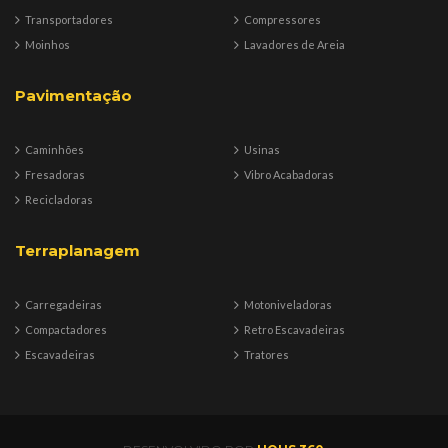
Transportadores
Compressores
Moinhos
Lavadores de Areia
Pavimentação
Caminhões
Usinas
Fresadoras
Vibro Acabadoras
Recicladoras
Terraplanagem
Carregadeiras
Motoniveladoras
Compactadores
Retro Escavadeiras
Escavadeiras
Tratores