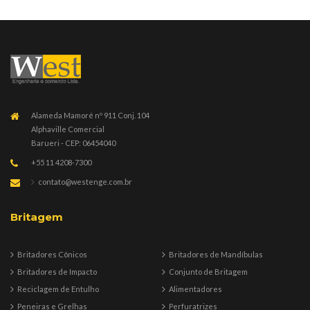
Alameda Mamoré nº 911 Conj. 104
Alphaville Comercial
Barueri - CEP: 06454040
+55 11 4208-7300
contato@westenge.com.br
Britagem
Britadores Cônicos
Britadores de Mandíbulas
Britadores de Impacto
Conjunto de Britagem
Reciclagem de Entulho
Alimentadores
Peneiras e Grelhas
Perfuratrizes