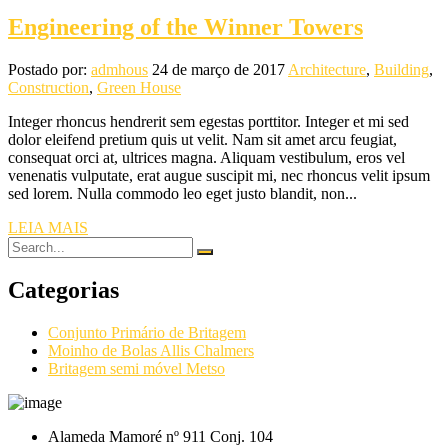
Engineering of the Winner Towers
Postado por:
admhous
24 de março de 2017
Architecture
,
Building
,
Construction
,
Green House
Integer rhoncus hendrerit sem egestas porttitor. Integer et mi sed
dolor eleifend pretium quis ut velit. Nam sit amet arcu feugiat,
consequat orci at, ultrices magna. Aliquam vestibulum, eros vel
venenatis vulputate, erat augue suscipit mi, nec rhoncus velit ipsum
sed lorem. Nulla commodo leo eget justo blandit, non...
LEIA MAIS
Categorias
Conjunto Primário de Britagem
Moinho de Bolas Allis Chalmers
Britagem semi móvel Metso
Alameda Mamoré nº 911 Conj. 104