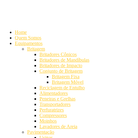
Alameda Mamoré, 911 Conj. 104 - Alphaville Comercial
+55 (11)
4208-7300 | (11) 4208-7354
+55 (11) 98254-7333
Lista de
Equipamentos de Mineração
Home
Quem Somos
Equipamentos
Britagem
Britadores Cônicos
Britadores de Mandíbulas
Britadores de Impacto
Conjunto de Britagem
Britagem Fixa
Britagem Móvel
Reciclagem de Entulho
Alimentadores
Peneiras e Grelhas
Transportadores
Perfuratrizes
Compressores
Moinhos
Lavadores de Areia
Pavimentação
Usinas