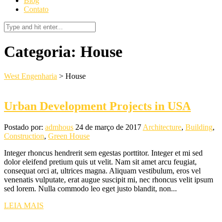
Blog
Contato
Categoria:
House
West Engenharia
>
House
Urban Development Projects in USA
Postado por:
admhous
24 de março de 2017
Architecture
,
Building
,
Construction
,
Green House
Integer rhoncus hendrerit sem egestas porttitor. Integer et mi sed
dolor eleifend pretium quis ut velit. Nam sit amet arcu feugiat,
consequat orci at, ultrices magna. Aliquam vestibulum, eros vel
venenatis vulputate, erat augue suscipit mi, nec rhoncus velit ipsum
sed lorem. Nulla commodo leo eget justo blandit, non...
LEIA MAIS