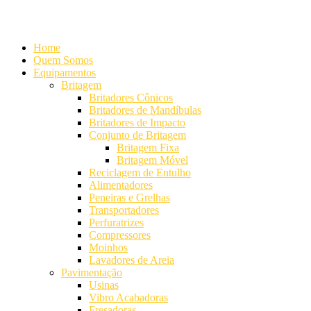
Alameda Mamoré, 911 Conj. 104 - Alphaville Comercial
+55 (11) 42
Home
Quem Somos
Equipamentos
Britagem
Britadores Cônicos
Britadores de Mandíbulas
Britadores de Impacto
Conjunto de Britagem
Britagem Fixa
Britagem Móvel
Reciclagem de Entulho
Alimentadores
Peneiras e Grelhas
Transportadores
Perfuratrizes
Compressores
Moinhos
Lavadores de Areia
Pavimentação
Usinas
Vibro Acabadoras
Fresadoras